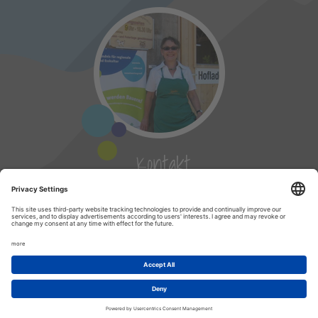
Kontakt
info@genussgemeinschaft.de
Impressum
|
Datenschutz
|
Cookies
| site created by
Marketing Factory