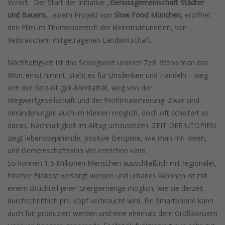
Vorort. Der Start der Initiative „
Genussgemeinschaft Städter
und Bauern
„, einem Projekt von
Slow Food München
, eröffnet
den Film im Themenbereich der kleinstrukturierten, von
Verbrauchern mitgetragenen Landwirtschaft.
Nachhaltigkeit ist das Schlagwort unserer Zeit. Wenn man das
Wort ernst nimmt, steht es für Umdenken und Handeln – weg
von der Geiz-ist-geil-Mentalität, weg von der
Wegwerfgesellschaft und der Profitmaximierung. Zwar sind
Veränderungen auch im Kleinen möglich, doch oft scheitert es
daran, Nachhaltigkeit im Alltag umzusetzen. ZEIT DER UTOPIEN
zeigt lebensbejahende, positive Beispiele, wie man mit Ideen,
und Gemeinschaftssinn viel erreichen kann.
So können 1,5 Millionen Menschen ausschließlich mit regionaler,
frischer Biokost versorgt werden und urbanes Wohnen ist mit
einem Bruchteil jener Energiemenge möglich, wie sie derzeit
durchschnittlich pro Kopf verbraucht wird. Ein Smartphone kann
auch fair produziert werden und eine ehemals dem Großkonzern