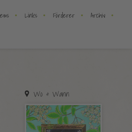
•
•
•
•
ews
Links
Förderer
Archiv
Wo & Wann