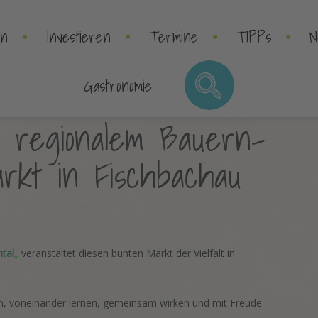
•
•
•
•
en
Investieren
Termine
TIPPs
N
Gastronomie
it regionalem Bauern-
rkt in Fischbachau
htal
„
veranstaltet diesen bunten Markt der Vielfalt in
n, voneinander lernen, gemeinsam wirken und mit Freude