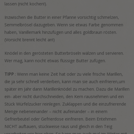
lassen (nicht kochen!).
Inzwischen die Butter in einer Pfanne vorsichtig schmelzen,
Semmelbrösel dazugeben. Wenn sie etwas Farbe genommen
haben, Vanillemark hinzufügen und alles goldbraun rösten.
(Vorsicht brennt leicht an!)
Knödel in den gerösteten Butterbröseln wälzen und servieren.
Wer mag, kann nocht etwas flüssige Butter zufügen.
TIPP
: Wenn man keine Zeit hat oder zu viele frische Marillen,
die ja sehr schnell verderben, kann man sie auch einfrieren,um
später im Jahr dann Marillenknödel zu machen. Dazu die Marillen
ein- aber nicht durchschneiden, den Kern rausnehmen und ein
Stück Würfelzucker reinlegen. Zuklappen und die einzufrierende
Menge nebeneinander – nicht aufeinander – in einem
Gefrierbeutel oder Gefrierdose einfrieren. Beim Entehmen
NICHT auftauen, stückweise raus und gleich in den Teig
verarbeiten wie hier oben. So kann man auch mal im Winter mit