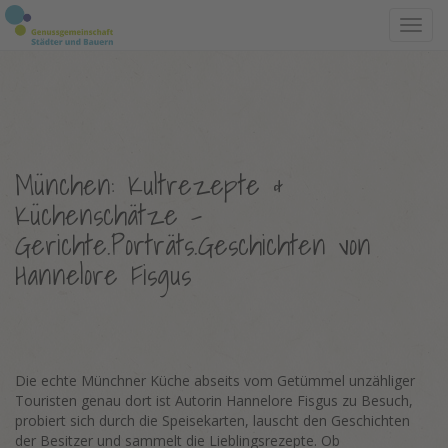
Toggl
navig
München: Kultrezepte &
Küchenschätze –
Gerichte.Porträts.Geschichten von
Hannelore Fisgus
Die echte Münchner Küche abseits vom Getümmel unzähliger
Touristen genau dort ist Autorin Hannelore Fisgus zu Besuch,
probiert sich durch die Speisekarten, lauscht den Geschichten
der Besitzer und sammelt die Lieblingsrezepte. Ob